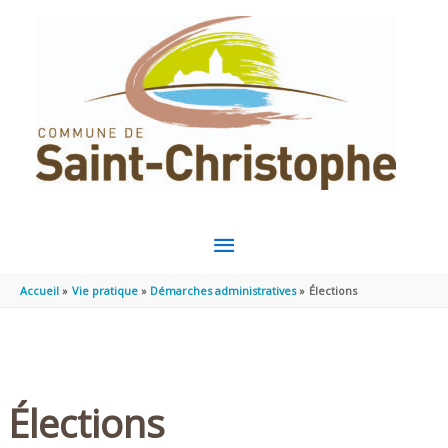
Aller au contenu
Aller au pied de page
MENU
PRINCIPAL
Accueil
Vie pratique
Démarches administratives
Élections
Élections