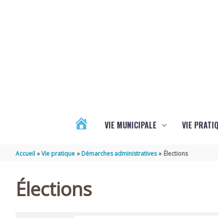
Aller au contenu
Aller au pied de page
VIE MUNICIPALE
VIE PRATI
ACTUALITÉS
Accueil
Vie pratique
Démarches administratives
Élections
Élections