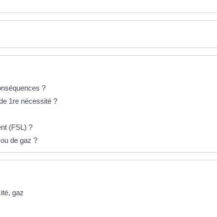
 conséquences ?
f de 1re nécessité ?
ent (FSL) ?
 ou de gaz ?
ité, gaz