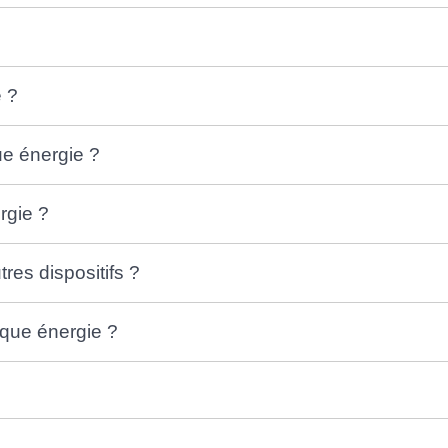
 ?
e énergie ?
rgie ?
res dispositifs ?
èque énergie ?