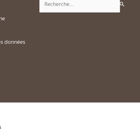
rme
es données
s