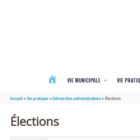
Aller au contenu
Aller au pied de page
VIE MUNICIPALE
VIE PRATI
ACTUALITÉS
Accueil
Vie pratique
Démarches administratives
Élections
Élections