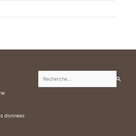
Rechercher :
rme
es données