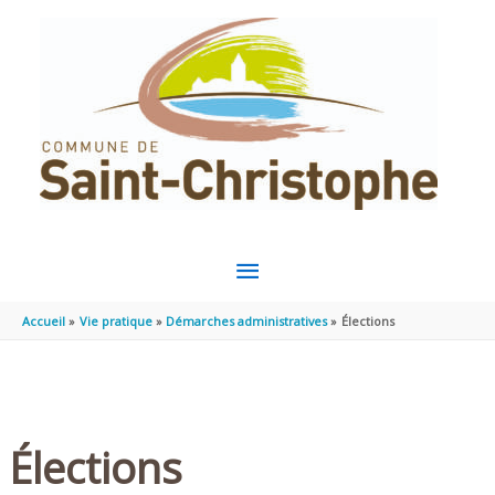
Aller au contenu
Aller au pied de page
MENU
PRINCIPAL
Accueil
Vie pratique
Démarches administratives
Élections
Élections