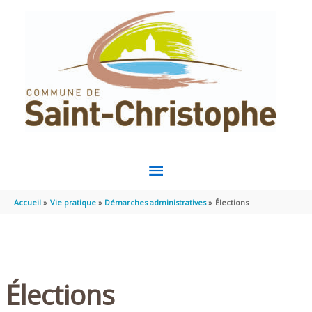
Aller au contenu
Aller au pied de page
MENU
PRINCIPAL
Accueil
Vie pratique
Démarches administratives
Élections
Élections