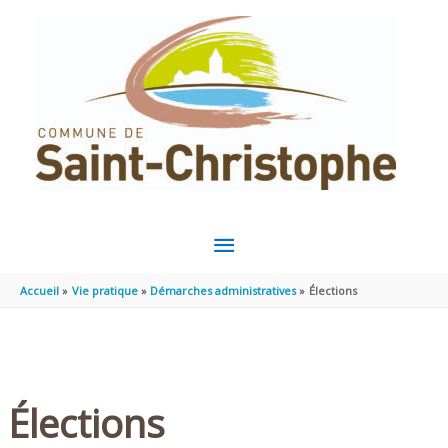
Aller au contenu
Aller au pied de page
MENU
PRINCIPAL
Accueil
Vie pratique
Démarches administratives
Élections
Élections