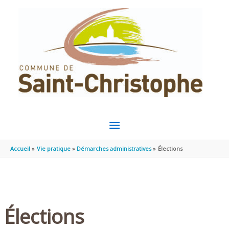
Aller au contenu
Aller au pied de page
MENU
PRINCIPAL
Accueil
Vie pratique
Démarches administratives
Élections
Élections