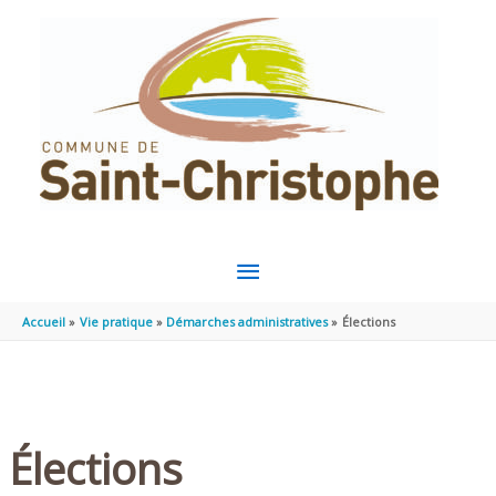
Aller au contenu
Aller au pied de page
MENU
PRINCIPAL
Accueil
Vie pratique
Démarches administratives
Élections
Élections