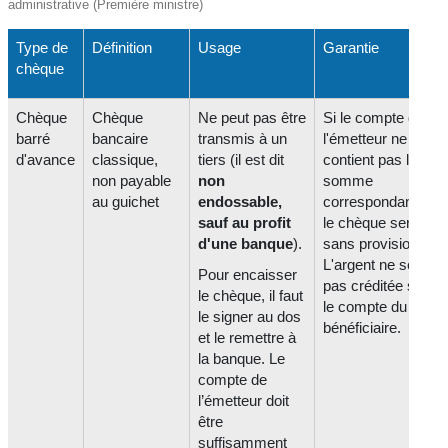
administrative (Première ministre)
Type de
Définition
Usage
Garantie
chèque
Chèque
Chèque
Ne peut pas être
Si le compte de
barré
bancaire
transmis à un
l'émetteur ne
d'avance
classique,
tiers (il est dit
contient pas la
non payable
non
somme
au guichet
endossable,
correspondante,
sauf au profit
le chèque sera
d'une banque
).
sans provision.
L'argent ne sera
Pour encaisser
pas créditée sur
le chèque, il faut
le compte du
le signer au dos
bénéficiaire.
et le remettre à
la banque. Le
compte de
l’émetteur doit
être
suffisamment