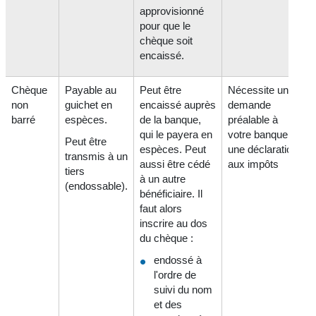
approvisionné
pour que le
chèque soit
encaissé.
Chèque
Payable au
Peut être
Nécessite une
non
guichet en
encaissé auprès
demande
barré
espèces.
de la banque,
préalable à
qui le payera en
votre banque et
Peut être
espèces. Peut
une déclaration
transmis à un
aussi être cédé
aux impôts
tiers
à un autre
(endossable).
bénéficiaire. Il
faut alors
inscrire au dos
du chèque :
endossé à
l'ordre de
suivi du nom
et des