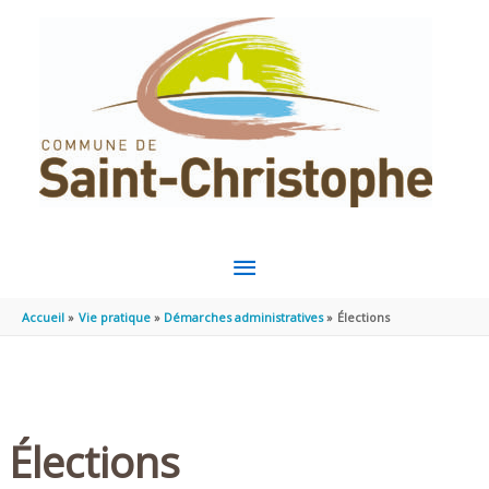
Aller au contenu
Aller au pied de page
MENU
PRINCIPAL
Accueil
Vie pratique
Démarches administratives
Élections
Élections