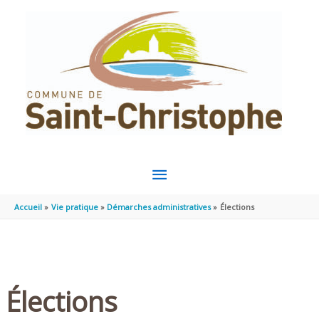
Aller au contenu
Aller au pied de page
MENU
PRINCIPAL
Accueil
Vie pratique
Démarches administratives
Élections
Élections