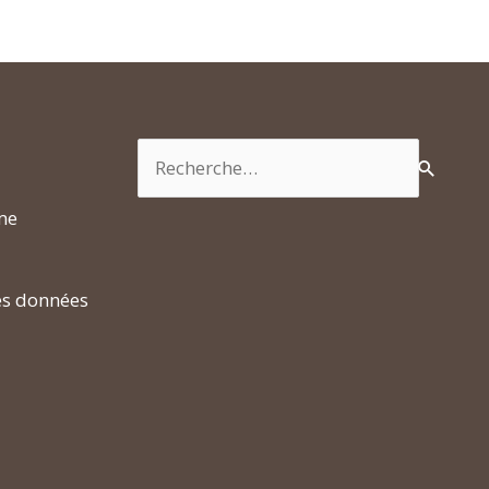
Rechercher :
rme
es données