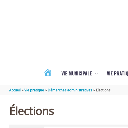
Aller au contenu
Aller au pied de page
VIE MUNICIPALE
VIE PRATI
ACTUALITÉS
Accueil
Vie pratique
Démarches administratives
Élections
Élections