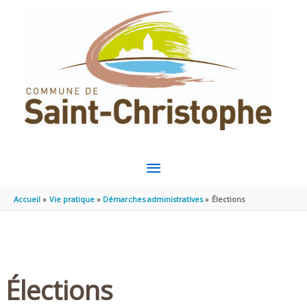
Aller au contenu
Aller au pied de page
MENU
PRINCIPAL
Accueil
Vie pratique
Démarches administratives
Élections
Élections