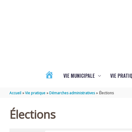
Aller au contenu
Aller au pied de page
VIE MUNICIPALE
VIE PRATI
ACTUALITÉS
Accueil
Vie pratique
Démarches administratives
Élections
Élections