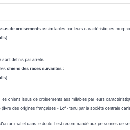
issus de croisements
assimilables par leurs caractéristiques morpho
ulls
)
 sont définis par arrêté.
 les
chiens des races suivantes
:
ulls
)
les chiens issus de croisements assimilables par leurs caractéristi
(livre des origines françaises - Lof - tenu par la société centrale can
 d'un animal et dans le doute il est recommandé aux personnes de se p