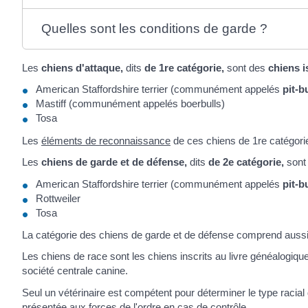
Quelles sont les conditions de garde ?
Les
chiens d'attaque,
dits
de 1
re
catégorie,
sont des
chiens 
American Staffordshire terrier (communément appelés
pit-b
Mastiff (communément appelés boerbulls)
Tosa
Les
éléments de reconnaissance
de ces chiens de 1
re
catégorie
Les
chiens de garde et de défense,
dits
de 2
e
catégorie,
sont
American Staffordshire terrier (communément appelés
pit-b
Rottweiler
Tosa
La catégorie des chiens de garde et de défense comprend aussi 
Les chiens de race sont les chiens inscrits au livre généalogique 
société centrale canine.
Seul un vétérinaire est compétent pour déterminer le type racial
présentée aux forces de l'ordre en cas de contrôle.