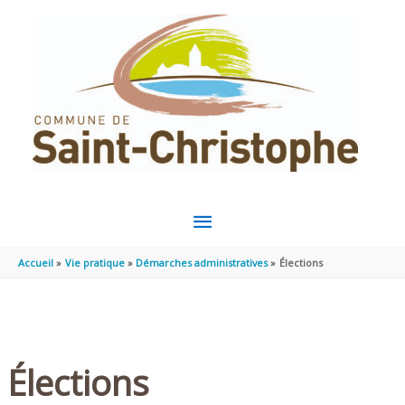
Aller au contenu
Aller au pied de page
MENU
PRINCIPAL
Accueil
Vie pratique
Démarches administratives
Élections
Élections