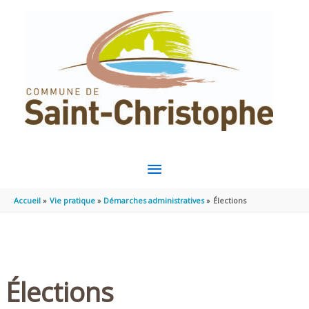
Aller au contenu
Aller au pied de page
MENU
PRINCIPAL
Accueil
Vie pratique
Démarches administratives
Élections
Élections