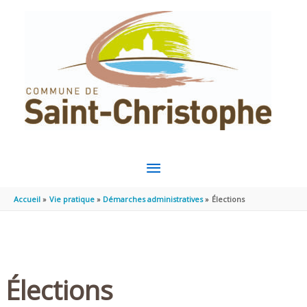
Aller au contenu
Aller au pied de page
MENU
PRINCIPAL
Accueil
Vie pratique
Démarches administratives
Élections
Élections