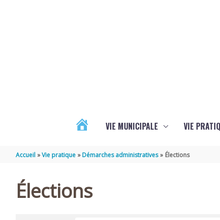
Aller au contenu
Aller au pied de page
VIE MUNICIPALE
VIE PRATI
ACTUALITÉS
Accueil
Vie pratique
Démarches administratives
Élections
Élections