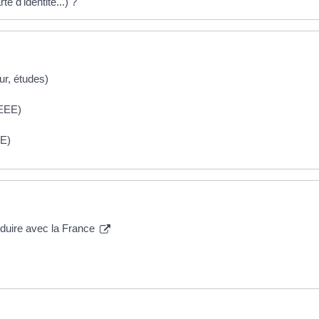
te d'identité...) ?
ur, études)
(EEE)
EE)
nduire avec la France