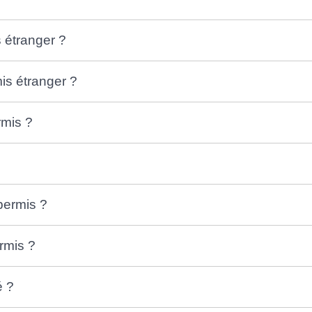
 étranger ?
is étranger ?
rmis ?
permis ?
rmis ?
é ?