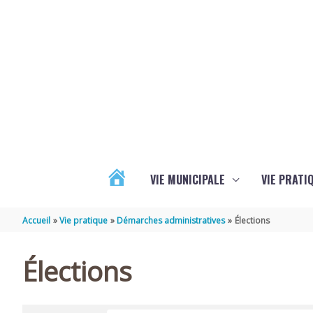
Aller au contenu
Aller au pied de page
VIE MUNICIPALE
VIE PRATI
ACTUALITÉS
Accueil
Vie pratique
Démarches administratives
Élections
Élections