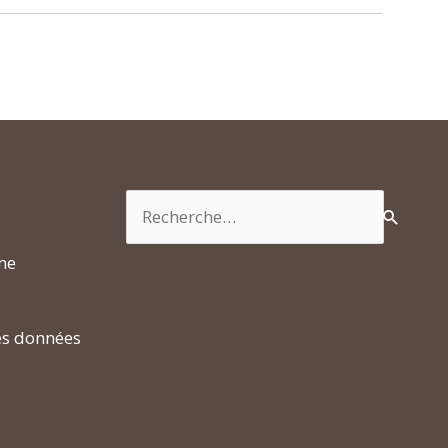
Rechercher :
rme
es données