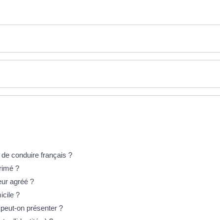
 de conduire français ?
rimé ?
eur agréé ?
icile ?
 peut-on présenter ?