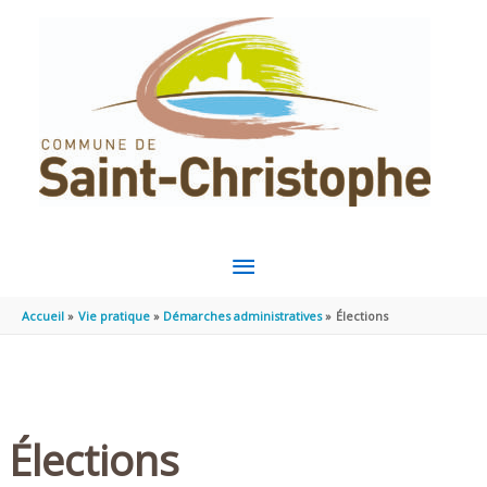
Aller au contenu
Aller au pied de page
MENU
PRINCIPAL
Accueil
Vie pratique
Démarches administratives
Élections
Élections