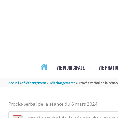
Aller au contenu
Aller au pied de page
VIE MUNICIPALE
VIE PRATI
ACTUALITÉS
Accueil
téléchargement
Téléchargements
Procès-verbal de la séanc
Procès-verbal de la séance du 6 mars 2024