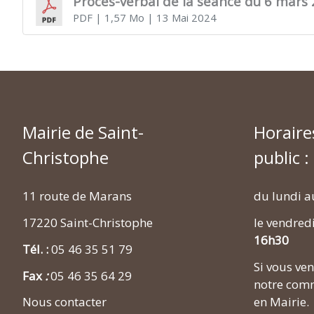
Procès-verbal de la séance du 6 mars
PDF
| 1,57 Mo
| 13 Mai 2024
Mairie de Saint-
Horaire
Christophe
public :
11 route de Marans
du lundi a
17220 Saint-Christophe
le vendred
16h30
Tél. :
05 46 35 51 79
Si vous v
Fax
:
05 46 35 64 29
notre comm
en Mairie.
Nous contacter