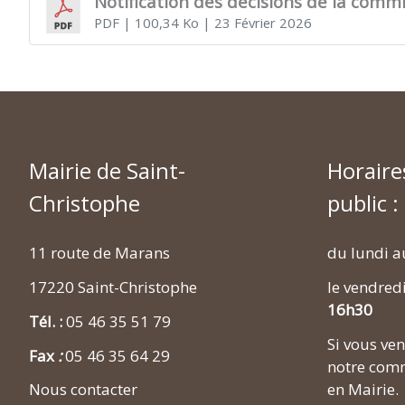
Notification des décisions de la commi
PDF
| 100,34 Ko
| 23 Février 2026
Mairie de Saint-
Horaire
Christophe
public :
11 route de Marans
du lundi a
17220 Saint-Christophe
le vendred
16h30
Tél. :
05 46 35 51 79
Si vous v
Fax
:
05 46 35 64 29
notre comm
en Mairie.
Nous contacter