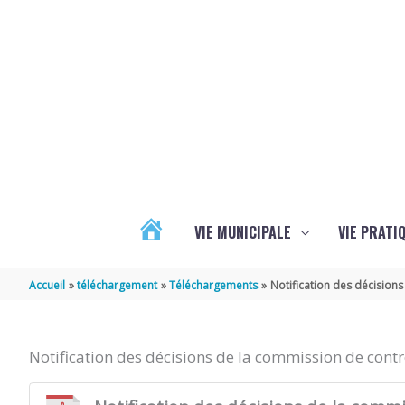
Aller au contenu
Aller au pied de page
VIE MUNICIPALE
VIE PRATI
ACTUALITÉS
Accueil
téléchargement
Téléchargements
Notification des décisions
Notification des décisions de la commission de contrô