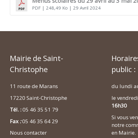
Menus scolaires du 29 avril au 3 mai 
PDF
| 248,49 Ko
| 29 Avril 2024
Mairie de Saint-
Horaire
Christophe
public :
11 route de Marans
du lundi a
17220 Saint-Christophe
le vendred
16h30
Tél. :
05 46 35 51 79
Si vous v
Fax
:
05 46 35 64 29
notre comm
en Mairie.
Nous contacter