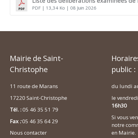
Liste des délibérations examinées de 
PDF
| 13,34 Ko
| 08 Juin 2026
Mairie de Saint-
Horaire
Christophe
public :
11 route de Marans
du lundi a
17220 Saint-Christophe
le vendred
16h30
Tél. :
05 46 35 51 79
Si vous v
Fax
:
05 46 35 64 29
notre comm
en Mairie.
Nous contacter