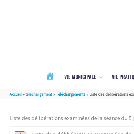
Aller au contenu
Aller au pied de page
VIE MUNICIPALE
VIE PRATI
ACTUALITÉS
Accueil
téléchargement
Téléchargements
Liste des délibérations ex
Liste des délibérations examinées de la séance du 5 