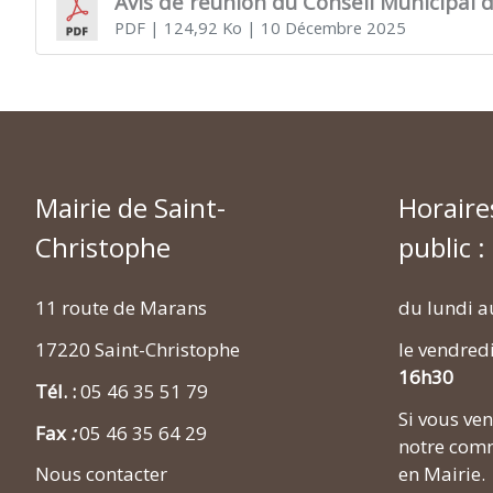
Avis de réunion du Conseil Municipal
PDF
| 124,92 Ko
| 10 Décembre 2025
Mairie de Saint-
Horaire
Christophe
public :
11 route de Marans
du lundi a
17220 Saint-Christophe
le vendred
16h30
Tél. :
05 46 35 51 79
Si vous v
Fax
:
05 46 35 64 29
notre comm
en Mairie.
Nous contacter