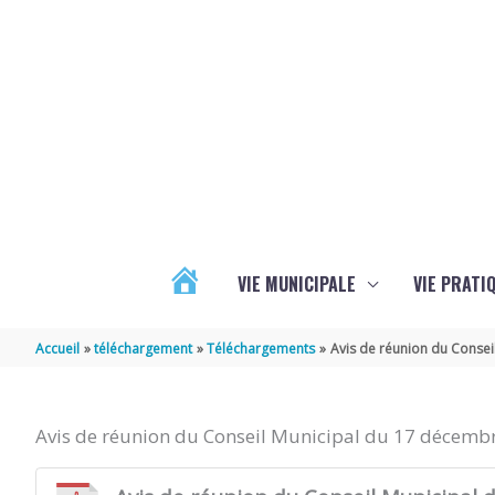
Aller au contenu
Aller au pied de page
VIE MUNICIPALE
VIE PRATI
ACTUALITÉS
Accueil
téléchargement
Téléchargements
Avis de réunion du Conse
Avis de réunion du Conseil Municipal du 17 décemb