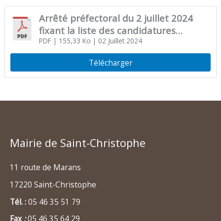
Arrêté préfectoral du 2 juillet 2024
fixant la liste des candidatures
définitivement enregistrées pour le
PDF
| 155,33 Ko
| 02 Juillet 2024
2nd tour des élections législatives
Télécharger
Mairie de Saint-Christophe
11 route de Marans
17220 Saint-Christophe
Tél. :
05 46 35 51 79
Fax
:
05 46 35 64 29