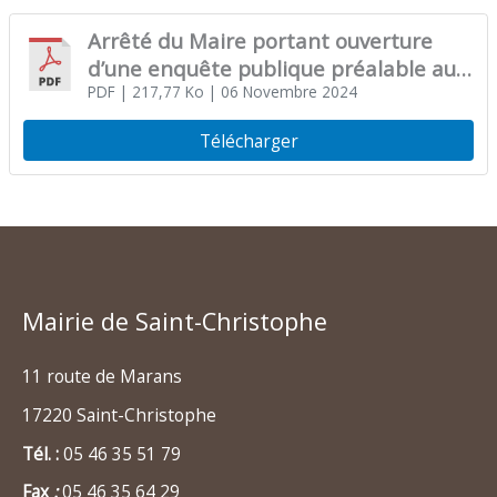
Arrêté du Maire portant ouverture
d’une enquête publique préalable au
recensement des chemins ruraux de
PDF
| 217,77 Ko
| 06 Novembre 2024
la commune
Télécharger
Mairie de Saint-Christophe
11 route de Marans
17220 Saint-Christophe
Tél. :
05 46 35 51 79
Fax
:
05 46 35 64 29