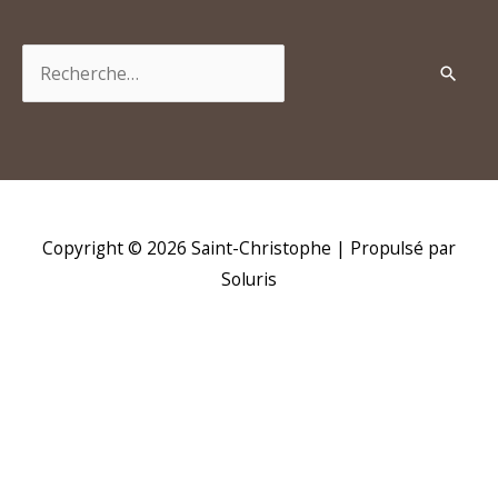
Rechercher :
Copyright © 2026
Saint-Christophe
| Propulsé par
Soluris
H
d
p