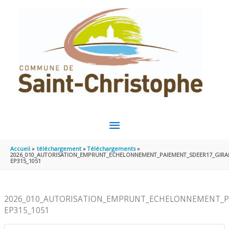
Aller au contenu
Aller au pied de page
MENU
PRINCIPAL
Accueil
téléchargement
Téléchargements
2026_010_AUTORISATION_EMPRUNT_ECHELONNEMENT_PAIEMENT_SDEER17_GIRA
EP315_1051
2026_010_AUTORISATION_EMPRUNT_ECHELONNEMENT_P
EP315_1051