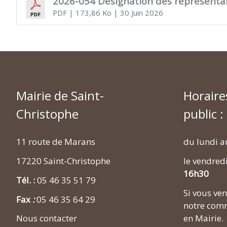
2026-054 Désignation des représentan
PDF
| 173,86 Ko
| 30 Juin 2026
Mairie de Saint-
Horaire
Christophe
public :
11 route de Marans
du lundi a
17220 Saint-Christophe
le vendred
16h30
Tél. :
05 46 35 51 79
Si vous v
Fax
:
05 46 35 64 29
notre comm
en Mairie.
Nous contacter