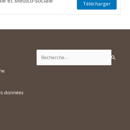
le et Médico-sociale
Télécharger
Rechercher :
rme
es données