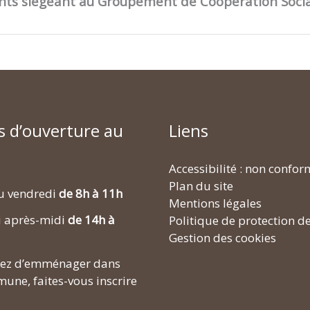
ts siégeant au Groupement de Coopération Socia
s d’ouverture au
Liens
Accessibilité : non confo
Plan du site
u vendredi
de 8h à 11h
Mentions légales
i après-midi
de 14h à
Politique de protection d
Gestion des cookies
enez d’emménager dans
une, faites-vous inscrire