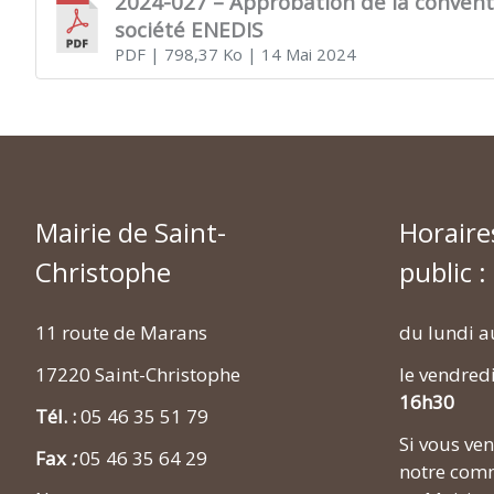
2024-027 – Approbation de la conventi
société ENEDIS
PDF
| 798,37 Ko
| 14 Mai 2024
Mairie de Saint-
Horaire
Christophe
public :
11 route de Marans
du lundi a
17220 Saint-Christophe
le vendred
16h30
Tél. :
05 46 35 51 79
Si vous v
Fax
:
05 46 35 64 29
notre comm