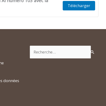
n AI numéro 103 avec la
Télécharger
Rechercher :
rme
es données