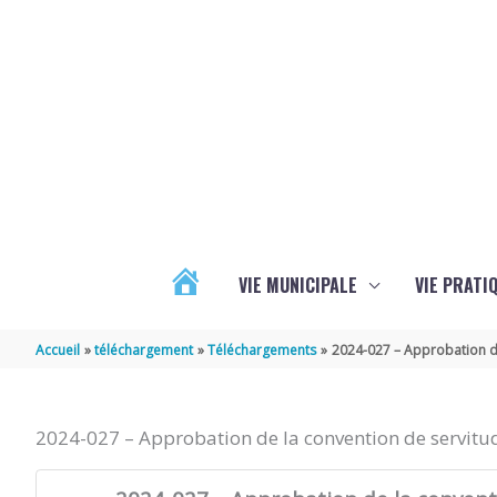
Aller au contenu
Aller au pied de page
VIE MUNICIPALE
VIE PRATI
ACTUALITÉS
Accueil
téléchargement
Téléchargements
2024-027 – Approbation de
2024-027 – Approbation de la convention de servitud