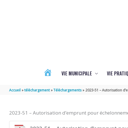
Aller au contenu
Aller au pied de page
VIE MUNICIPALE
VIE PRATI
ACTUALITÉS
Accueil
téléchargement
Téléchargements
2023-51 – Autorisation d
2023-51 – Autorisation d’emprunt pour échelonnem