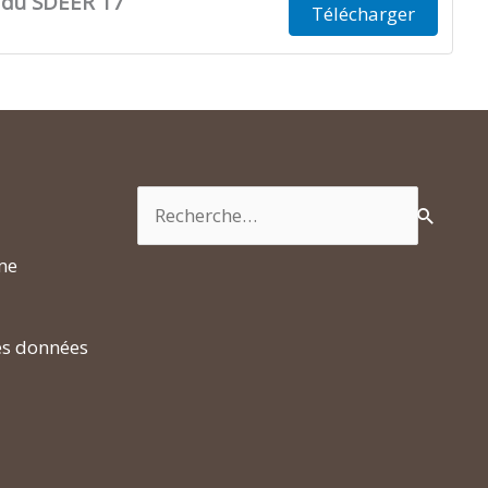
 du SDEER 17
Télécharger
Rechercher :
rme
es données