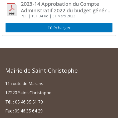
2023-14 Approbation du Compte
Administratif 2022 du budget général
de la commune
PDF
| 191,34 Ko
| 31 Mars 2023
Télécharger
Mairie de Saint-Christophe
11 route de Marans
17220 Saint-Christophe
Tél. :
05 46 35 51 79
Fax
:
05 46 35 64 29