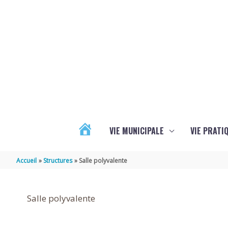
Aller au contenu
Aller au pied de page
VIE MUNICIPALE
VIE PRATI
ACTUALITÉS
Accueil
Structures
Salle polyvalente
Salle polyvalente