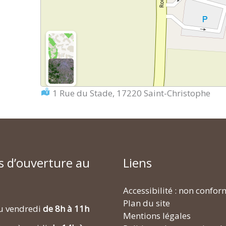
Localisation :
1 Rue du Stade, 17220 Saint-Christophe
s d’ouverture au
Liens
Accessibilité : non confo
Plan du site
u vendredi
de 8h à 11h
Mentions légales