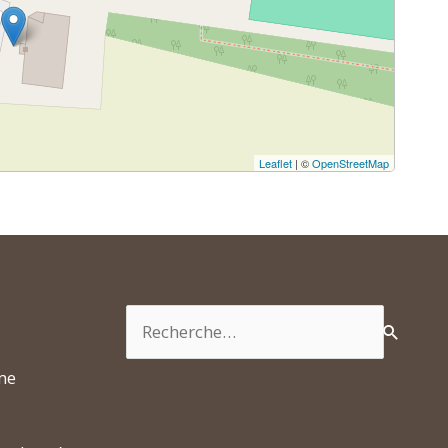
Leaflet
| ©
OpenStreetMap
Rechercher :
rme