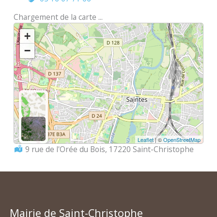
Chargement de la carte ...
+
−
Leaflet
| ©
OpenStreetMap
Localisation :
9 rue de l'Orée du Bois, 17220 Saint-Christophe
Mairie de Saint-Christophe