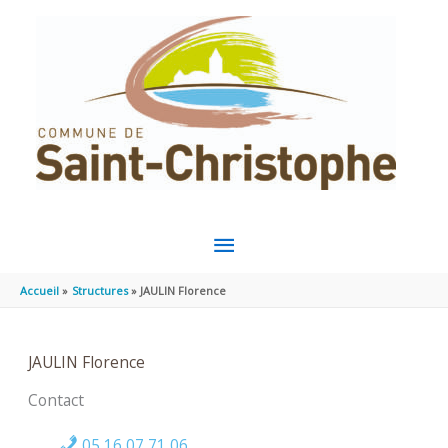
Aller au contenu
Aller au pied de page
MENU
PRINCIPAL
Accueil
Structures
JAULIN Florence
JAULIN Florence
Contact
05 16 07 71 06