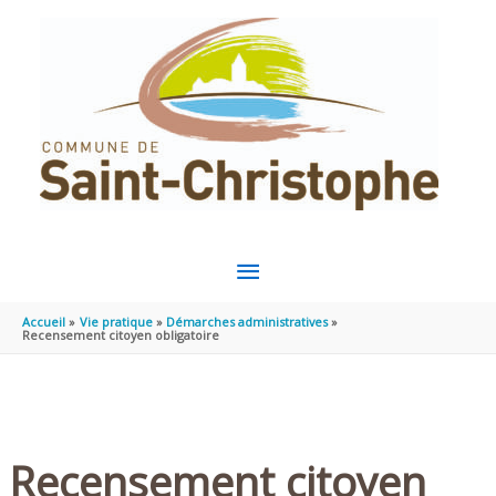
Aller au contenu
Aller au pied de page
MENU
PRINCIPAL
Accueil
Vie pratique
Démarches administratives
Recensement citoyen obligatoire
Recensement citoyen