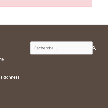
Rechercher :
rme
es données