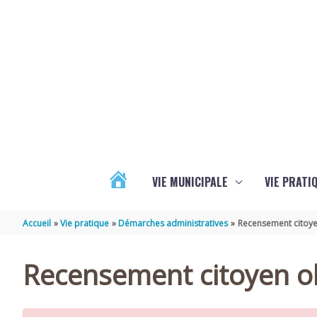
Aller au contenu
Aller au pied de page
VIE MUNICIPALE
VIE PRATI
ACTUALITÉS
Accueil
Vie pratique
Démarches administratives
Recensement citoye
Recensement citoyen ob