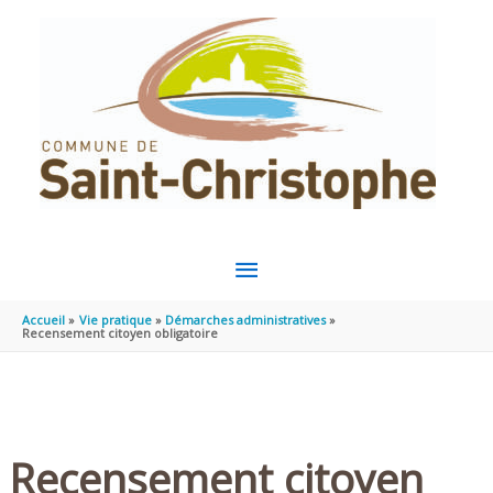
Aller au contenu
Aller au pied de page
MENU
PRINCIPAL
Accueil
Vie pratique
Démarches administratives
Recensement citoyen obligatoire
Recensement citoyen