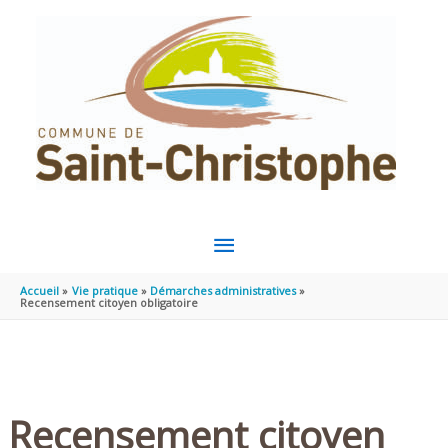
Aller au contenu
Aller au pied de page
MENU
PRINCIPAL
Accueil
Vie pratique
Démarches administratives
Recensement citoyen obligatoire
Recensement citoyen