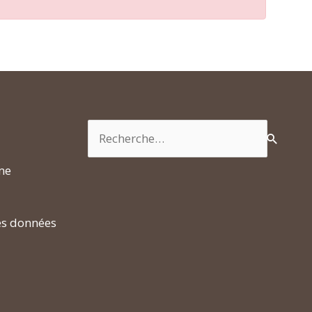
Rechercher :
rme
es données