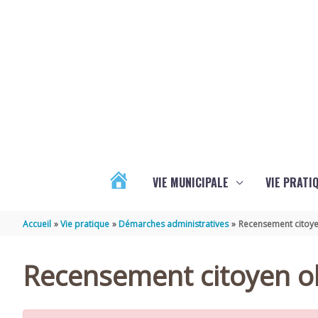
Aller au contenu
Aller au pied de page
VIE MUNICIPALE
VIE PRATI
ACTUALITÉS
Accueil
Vie pratique
Démarches administratives
Recensement citoye
Recensement citoyen ob