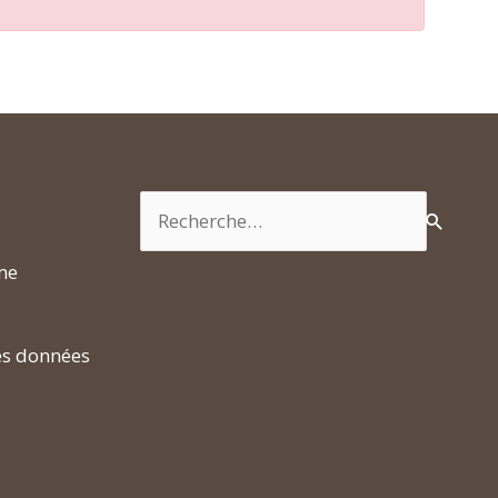
Rechercher :
rme
es données