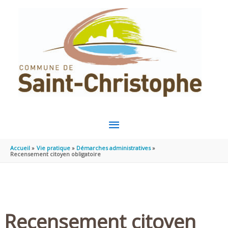
Aller au contenu
Aller au pied de page
MENU
PRINCIPAL
Accueil
Vie pratique
Démarches administratives
Recensement citoyen obligatoire
Recensement citoyen