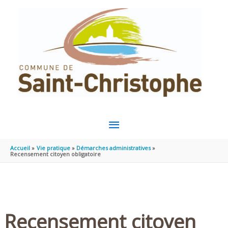
Aller au contenu
Aller au pied de page
MENU
PRINCIPAL
Accueil
Vie pratique
Démarches administratives
Recensement citoyen obligatoire
Recensement citoyen