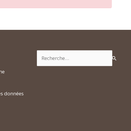
Rechercher :
rme
es données