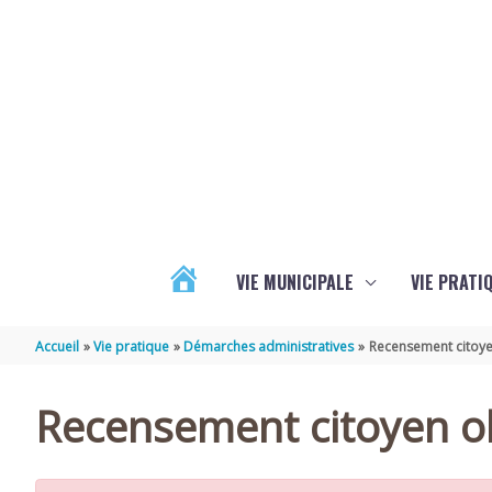
Aller au contenu
Aller au pied de page
VIE MUNICIPALE
VIE PRATI
ACTUALITÉS
Accueil
Vie pratique
Démarches administratives
Recensement citoye
Recensement citoyen ob