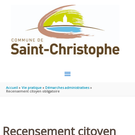
Aller au contenu
Aller au pied de page
MENU
PRINCIPAL
Accueil
Vie pratique
Démarches administratives
Recensement citoyen obligatoire
Recensement citoyen