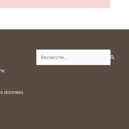
Rechercher :
rme
es données