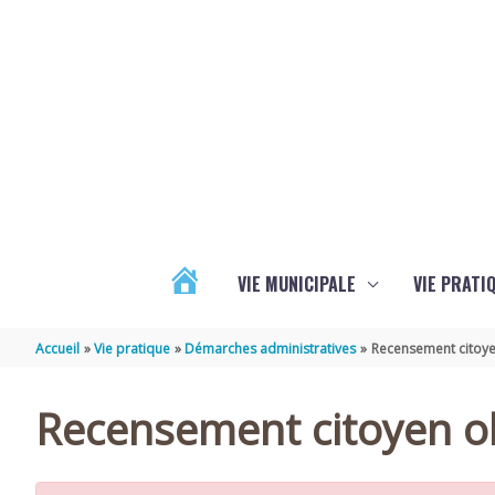
Aller au contenu
Aller au pied de page
VIE MUNICIPALE
VIE PRATI
ACTUALITÉS
Accueil
Vie pratique
Démarches administratives
Recensement citoye
Recensement citoyen ob