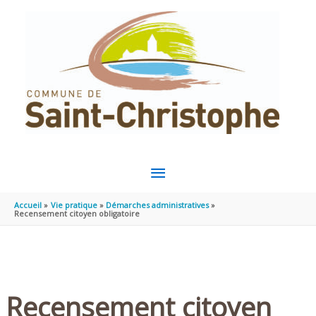
Aller au contenu
Aller au pied de page
MENU
PRINCIPAL
Accueil
Vie pratique
Démarches administratives
Recensement citoyen obligatoire
Recensement citoyen