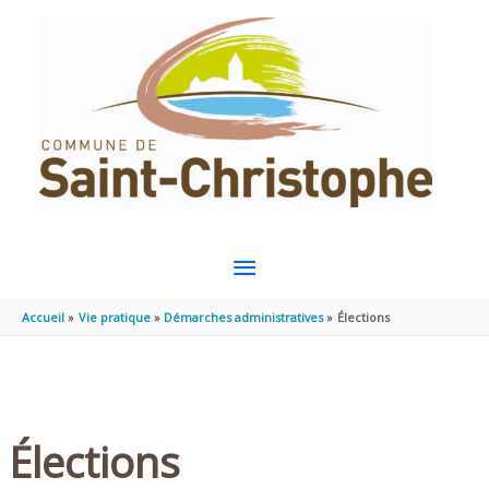
Aller au contenu
Aller au pied de page
MENU
PRINCIPAL
Accueil
Vie pratique
Démarches administratives
Élections
Élections