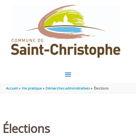
Aller au contenu
Aller au pied de page
MENU
PRINCIPAL
Accueil
Vie pratique
Démarches administratives
Élections
Élections