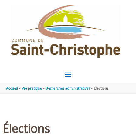
Aller au contenu
Aller au pied de page
MENU
PRINCIPAL
Accueil
Vie pratique
Démarches administratives
Élections
Élections