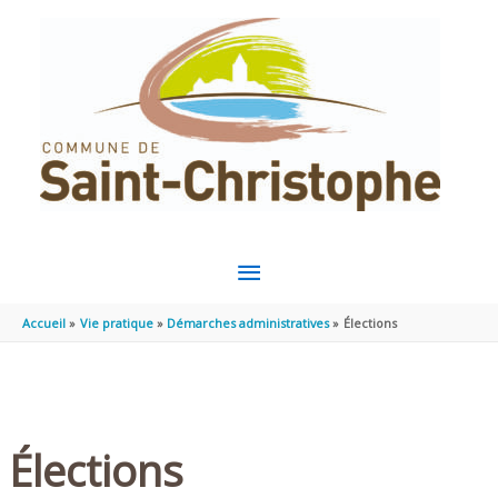
Aller au contenu
Aller au pied de page
MENU
PRINCIPAL
Accueil
Vie pratique
Démarches administratives
Élections
Élections