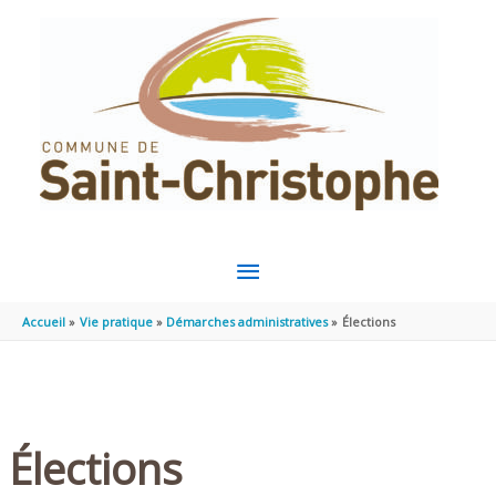
Aller au contenu
Aller au pied de page
MENU
PRINCIPAL
Accueil
Vie pratique
Démarches administratives
Élections
Élections